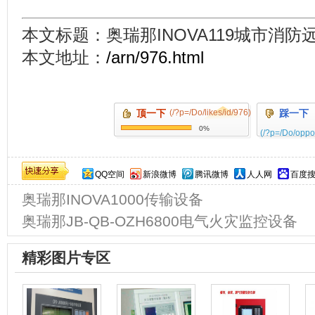
本文标题：奥瑞那INOVA119城市消防
本文地址：
/arn/976.html
顶一下
(/?p=/Do/likes/id/976)
踩一下
0%
(/?p=/Do/oppo
QQ空间
新浪微博
腾讯微博
人人网
百度
奥瑞那INOVA1000传输设备
奥瑞那JB-QB-OZH6800电气火灾监控设备
精彩图片专区