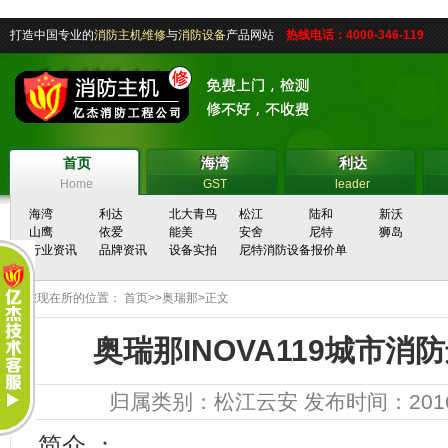
打造中国专业的
消防主机维修
与
消防设备
产品网站
热线电话：4000-346-119
首页
海湾
利达
首页
海湾
利达
Home
GST
leader
海湾
利达
北大青鸟
松江
陆和
新沃
山鹰
依爱
能美
安舍
尼特
狮岛
行业资讯
品牌资讯
设备实拍
尼特消防设备报价单
您现在所的位置：
首页
>>
奥瑞那
>正文
奥瑞那INOVA119城市消
归属类别：
松江云安
发布时间：2016-1
简介 ：