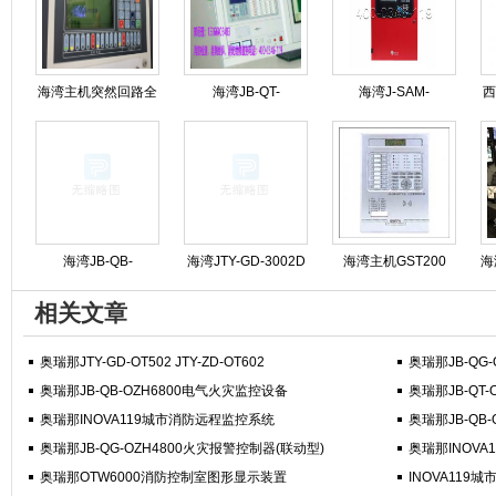
海湾主机突然回路全
海湾JB-QT-
海湾J-SAM-
西
线报警可能是什么原
GST9000H火灾报警
GST9116火灾报警按
因造成的?
控制器维保
钮修理
海湾JB-QB-
海湾JTY-GD-3002D
海湾主机GST200
海
GST5000消防主机操
烟感维护保养
GST500 GST5000
相关文章
作步骤规程
GST9000专业维修
奥瑞那JTY-GD-OT502 JTY-ZD-OT602
奥瑞那JB-QG
奥瑞那JB-QB-OZH6800电气火灾监控设备
奥瑞那JB-QT
奥瑞那INOVA119城市消防远程监控系统
奥瑞那JB-QB
奥瑞那JB-QG-OZH4800火灾报警控制器(联动型)
奥瑞那INOVA
奥瑞那OTW6000消防控制室图形显示装置
INOVA119