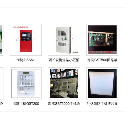
海湾J-SAM-
西长安街道某小区消
海湾GST500回路板
报警
GST9116火灾报警按
防电源故障修复
维修
钮修理
2D
海湾主机GST200
海湾GST5000主机通
利达消防主机液晶显
GST500 GST5000
讯故障？
示白屏原因？
GST9000专业维修