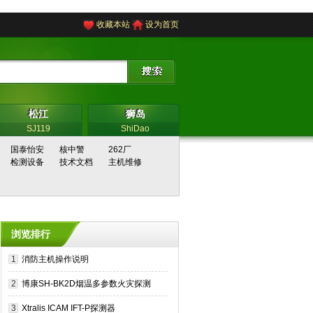
收藏本站
设为首页
松江
狮岛
松江
狮岛
SJ119
ShiDao
国泰怡安
核中警
262厂
检测设备
技术文档
主机维修
浏览排行
1
消防主机操作说明
2
博康SH-BK2D烟温多参数火灾探测
器
3
Xtralis ICAM IFT-P探测器