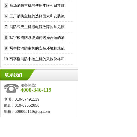
要求
5
商场消防主机的使用年限和日常维
保
6
工厂消防主机的选择因素和安装流
程
7
消防气灭主机报电源故障的常见原
因和维修措施
8
写字楼消防系统如何选择合适的消
防主机？
9
写字楼消防主机的安装环境和规范
要求
10
写字楼消防中控主机的采购价格和
注意事项
联系我们
服务热线:
4000-346-119
电话：010-57491119
传真：010-69552656
邮箱：506665119@qq.com