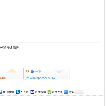
火灾报警按钮修理
踩一下
1448)
(/?p=/Do/oppose/id/1448)
0%
0%
腾讯微博
人人网
百度搜藏
百度空间
更多