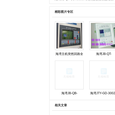
精彩图片专区
海湾主机突然回路全
海湾JB-QT-
线报警可能是什么原
GST9000H火灾
因造成的?
控制器维保
海湾JB-QB-
海湾JTY-GD-300
GST5000消防主机操
烟感维护保养
相关文章
作步骤规程