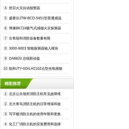
4
世宗火灾自动报警器
5
盛赛尔JTW-BCD-5451型普通感温
探测器
6
博康BK724吸气式感烟火灾探测器
(标准型)
7
出售陆和消防设备数量有限
8
3000-9003 智能探测器输入模块
9
DA8820 总线联动盘
10
陆和JTY-GD/LH210Z点型光电感烟
火灾探测器
精彩推荐
1
北京公共场所消防主机常见故障维
修和预防
2
北大青鸟消防主机的日常维保和故
障预防措施
3
写字楼消防主机的使用年限和更换
标准
4
化工厂消防主机的安装费用和选择