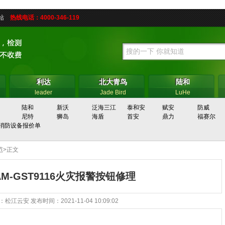
网站
热线电话：4000-346-119
利达
北大青鸟
陆和
利达
北大青鸟
陆和
leader
Jade Bird
LuHe
陆和
新沃
泛海三江
泰和安
赋安
防威
尼特
狮岛
海盾
首安
鼎力
福赛尔
消防设备报价单
范
>正文
AM-GST9116火灾报警按钮修理
：
松江云安
发布时间：2021-11-04 10:09:02