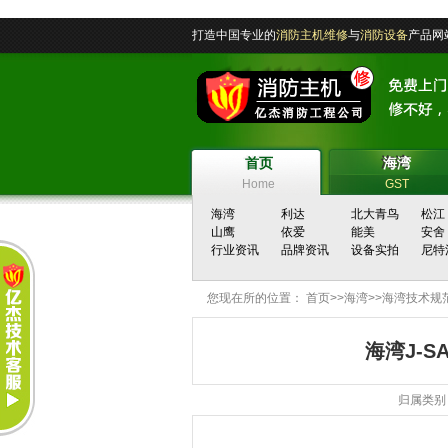
打造中国专业的
消防主机维修
与
消防设备
产品
首页
海湾
首页
海湾
Home
GST
海湾
利达
北大青鸟
松江
山鹰
依爱
能美
安舍
行业资讯
品牌资讯
设备实拍
尼特
您现在所的位置：
首页
>>
海湾
>>
海湾技术规
海湾J-S
归属类别