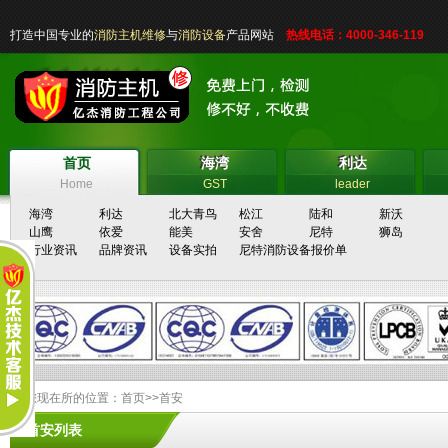
打造中国专业的
消防主机维修
与
消防设备
产品网站
热线电话：4000-346-119
首页
海湾
利达
首页
海湾
利达
Home
GST
leader
海湾
利达
北大青鸟
松江
陆和
新沃
山鹰
依爱
能美
安舍
尼特
狮岛
行业资讯
品牌资讯
设备实拍
尼特消防设备报价单
您现在所的位置：
首页
>>
首安
首安列表