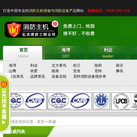
打造中国专业的
消防主机维修
与
消防设备
产品网站
热线电话：4000-346-119
首页
海湾
利达
首页
海湾
利达
Home
GST
leader
海湾
利达
北大青鸟
松江
陆和
新沃
山鹰
依爱
能美
安舍
尼特
狮岛
行业资讯
品牌资讯
设备实拍
尼特消防设备报价单
您现在所的位置：
首页
>>
防威
防威列表