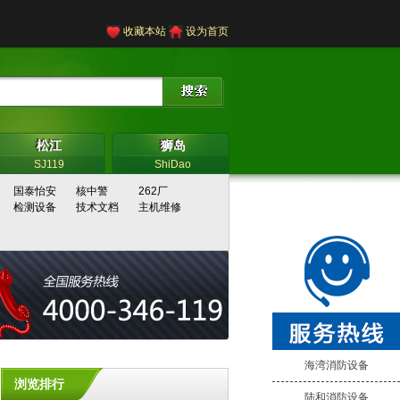
收藏本站
设为首页
松江
狮岛
松江
狮岛
SJ119
ShiDao
国泰怡安
核中警
262厂
检测设备
技术文档
主机维修
海湾消防设备
浏览排行
陆和消防设备