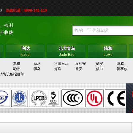
网站
热线电话：4000-346-119
利达
北大青鸟
陆和
利达
北大青鸟
陆和
leader
Jade Bird
LuHe
陆和
新沃
泛海三江
泰和安
赋安
防威
尼特
狮岛
海盾
首安
鼎力
福赛尔
消防设备报价单