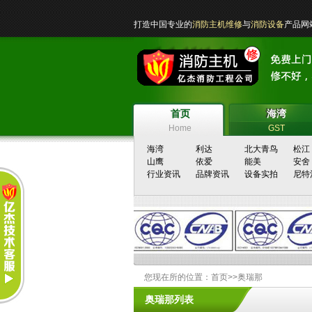
打造中国专业的
消防主机维修
与
消防设备
产品
首页
海湾
首页
海湾
Home
GST
海湾
利达
北大青鸟
松江
山鹰
依爱
能美
安舍
行业资讯
品牌资讯
设备实拍
尼特
您现在所的位置：
首页
>>
奥瑞那
奥瑞那列表