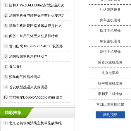
1
陆和JTW-ZD-LH306Z点型定温火灾
利达消防设备
探测器
2
消防主机备电维护保养有什么要求?
狮岛主机维修
消防主机备电能用多长时间?
3
消防主机出现回路通讯故障是什么
松江主机维修
原因?消防主机通讯故障的常见原因
4
问答：常用气体灭火性质和特点
赋安主机维修
5
营口山鹰JB-BK2-YKS4850 双回路
尼特主机维修
板
6
消防报警主机怎样联动？
盛赛尔主机维修
7
备品备件
北京电消检
8
消防电气性能检测箱
核中警主机维修
9
首安线型感温火灾探测器
泰和安主机维修
10
霍尼韦尔Doppio/Doppio mini 混合
接警机
营口山鹰主机维修
精彩推荐
回到顶部
1
北京公共场所消防主机常见故障维
修和预防